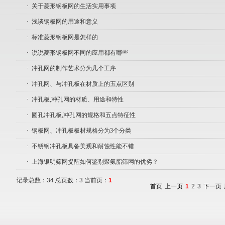
·
关于菱形钢板网的生活实用事项
·
浅谈钢板网的用途和意义
·
标准菱形钢板网是怎样的
·
说说菱形钢板网不同的应用都有哪些
·
冲孔网的制作艺术分为几个工序
·
冲孔网、与冲孔板在材质上的五点区别
·
冲孔板,冲孔网的材质、用途和特性
·
圆孔冲孔板,冲孔网的规格和五点特征性
·
钢板网、冲孔板板材规格分为3个分类
·
不锈钢冲孔板具备美观和耐蚀性能不错
·
上海银明筛网提醒如何鉴别聚氨脂筛网的优劣？
记录总数：34 总页数：3 当前页：
1
首页
上一页
1
2
3
下一页