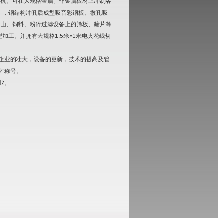
孔机。可在大规格金属、非金属板材上冲制各
材料），钢结构冲孔后成型吸音彩钢板、微孔吸
矿山、饲料、粉碎过滤设备上的筛板、筛片等
加工。并拥有大规格1.5米×1米电火花线切
着企业的壮大，设备的更新，技术的提高及管
”称号。
业。