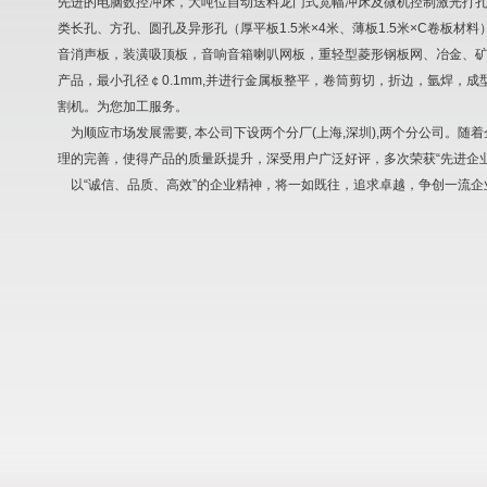
先进的电脑数控冲床，大吨位自动送料龙门式宽幅冲床及微机控制激光打
类长孔、方孔、圆孔及异形孔（厚平板1.5米×4米、薄板1.5米×C卷板
音消声板，装潢吸顶板，音响音箱喇叭网板，重轻型菱形钢板网、冶金、
产品，最小孔径￠0.1mm,并进行金属板整平，卷筒剪切，折边，氩焊，成型
割机。为您加工服务。
为顺应市场发展需要, 本公司下设两个分厂(上海,深圳),两个分公司。随
理的完善，使得产品的质量跃提升，深受用户广泛好评，多次荣获“先进企业
以“诚信、品质、高效”的企业精神，将一如既往，追求卓越，争创一流企