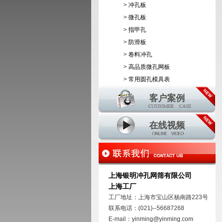
>
冲孔板
>
微孔板
>
指甲孔
>
防滑板
>
卷料冲孔
>
高品质微孔网板
>
常用圆孔模具表
客户案例
在线视频
上海银明冲孔网筛有限公司
上海工厂
工厂地址：上海市宝山区杨南路223号
联系电话：(021)--56687268
E-mail：yinming@yinming.com