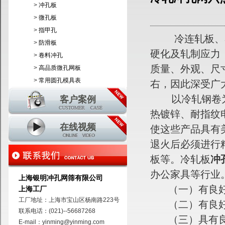
>
冲孔板
>
微孔板
>
指甲孔
冷连轧板、卷均
>
防滑板
硬化及轧制应力
>
卷料冲孔
质量、外观、尺寸
>
高品质微孔网板
>
常用圆孔模具表
右，因此深受广
以冷轧钢卷为基
客户案例
热镀锌、耐指纹
在线视频
使这些产品具有
退火后必须进行
板等。冷轧板
冲
办公家具等行业
上海银明冲孔网筛有限公司
（一）有良好
上海工厂
工厂地址：上海市宝山区杨南路223号
（二）有良好的
联系电话：(021)--56687268
（三）具有良
E-mail：yinming@yinming.com