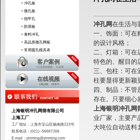
>
冲孔板
>
微孔板
>
指甲孔
冲孔网
在生活与
>
防滑板
一、饰面：可在
>
卷料冲孔
的设计风格；
>
高品质微孔网板
>
常用圆孔模具表
二、灯箱：可在
特色的、醒目的
客户案例
三、包柱：可在
在线视频
柱要显得更新颖
四、制品：不管
存在。只要细心
上海银明冲孔网
上海银明冲孔网筛有限公司
业厂家，主要产
上海工厂
工厂地址：上海市宝山区杨南路223号
大吨位自动送料
联系电话：(021)--56687268
E-mail：yinming@yinming.com